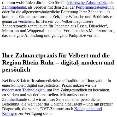
rundum wohlfühlen dürfen. Ob Sie für
ästhetische Zahnmedizin
, ein
Zahnimplantat
, als Sportler mit dem Ziel der
Performancesteigerung
oder für die allgemeinzahnärztliche Betreuung Ihrer Zähne zu uns
kommen: Wir nehmen uns die Zeit, Ihre Wünsche und Bedürfnisse
genau
zu verstehen
. Im Herzen von Velbert liegt unsere
Zahnarztpraxis zentral auch für Patienten aus Essen, Düsseldorf,
Mettmann und Wuppertal – mit allen Vorteilen eines Mittelzentrums,
das eine gute Anbindung und genügend Parkplätze vorhält.
Ihre Zahnarztpraxis für Velbert und die
Region Rhein-Ruhr – digital, modern und
persönlich
Bei floss&flair trifft zahnmedizinische Tradition auf Innovation: In
einer komplett digital ausgestatteten Praxis nutzen wir die
modernsten Technologien
, um Ihre Zahngesundheit zu bewahren,
zu stärken und wiederherzustellen. Mit umfassender
Zahnheilkunde
sind wir an Ihrer Seite mit einer persönlichen
Betreuung, die weit über das Übliche hinausgeht – und mit präziser
Diagnostik, die wir als DVT-Zentrum auch
Kolleginnen und
Kollegen
zur Verfügung stellen.