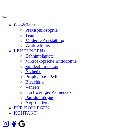
floss&flair
Praxisphilosophie
Team
Moderne Ausstattung
Work with us
LEISTUNGEN
Zahnimplantate
Mikroskopische Endodontie
Sportzahnmedizin
Ästhetik
Prophylaxe | PZR
Bleaching
Veneers
Hochwertiger Zahnersatz
Parodontologie
Angstpatienten
FÜR KOLLEGEN
KONTAKT